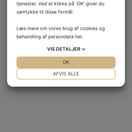
tjenester. Ved at klikke på 'OK' giver du
samtykke til disse formål.
Læs mere om vores brug af cookies og
behandling af persondata
her
.
VIS
DETALJER
JA
NEJ
OK
JA
NEJ
NØDVENDIGE
PRÆFERENCER
AFVIS ALLE
JA
NEJ
JA
NEJ
MARKETING
STATISTIK