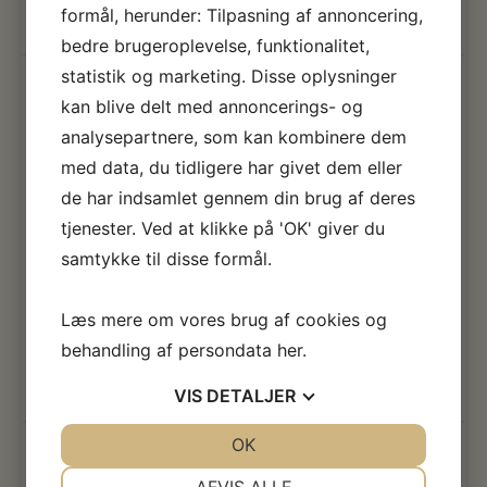
formål, herunder: Tilpasning af annoncering,
Læs mere
bedre brugeroplevelse, funktionalitet,
statistik og marketing. Disse oplysninger
FOSSILJAGT MED FUR MUSEUM
(ENGLISH)
kan blive delt med annoncerings- og
analysepartnere, som kan kombinere dem
19. aug kl. 14:00 - 15:00
med data, du tidligere har givet dem eller
Obs. Geologerne og guiderne på turen er danske.
de har indsamlet gennem din brug af deres
Introduktion og instruktioner forventes dog at foregå på
tjenester. Ved at klikke på 'OK' giver du
engelsk. Onsdag den 19. august kl. 14.00 – 15.00 Tag
med geologerne på fossiljagt og se om du kan finde et
samtykke til disse formål.
55 millioner år gammel fossil! Fossiljagt i moleret er
som et lotteri, hvor man kan finde mange spændende
Læs mere om vores brug af cookies og
[…]
behandling af persondata
her
.
Læs mere
VIS
DETALJER
FOSSILJAGT MED FUR MUSEUM
JA
NEJ
OK
JA
NEJ
(ENGLISH)
NØDVENDIGE
PRÆFERENCER