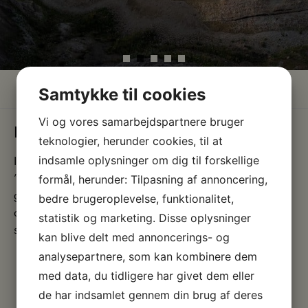
Hjem
»
Viden
»
Fossiler
»
Danekræ
Samtykke til cookies
Vi og vores samarbejdspartnere bruger
DANEKRÆ
teknologier, herunder cookies, til at
Inspireret af loven om danefæ indførtes i 1989 begrebet
indsamle oplysninger om dig til forskellige
”danekræ” som betegnelse for jordfundne naturskabte
formål, herunder: Tilpasning af annoncering,
genstande af enestående naturhistorisk værdi. Ligesom
bedre brugeroplevelse, funktionalitet,
danefæ tilhører danekræ staten og skal afleveres til et af
statistik og marketing. Disse oplysninger
statens naturhistoriske museer. Af danekræ kan nævnes:
kan blive delt med annoncerings- og
Sjældne eller meget velbevarede fossiler (forstenede
analysepartnere, som kan kombinere dem
dyr og planter).
med data, du tidligere har givet dem eller
Hele dyreskeletter, eller større dele heraf, samt sjældne
de har indsamlet gennem din brug af deres
hele kranier eller dele af kranier fra istiden og tiden