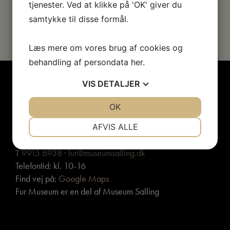
herefter.
tjenester. Ved at klikke på 'OK' giver du
Mineraler med sjælden sammensætning eller
samtykke til disse formål.
forekomstmåde og krystaller af usædvanlig størrelse
eller form.
Læs mere om vores brug af cookies og
behandling af persondata
her
.
VIS
DETALJER
JA
NEJ
OK
JA
NEJ
NØDVENDIGE
PRÆFERENCER
AFVIS ALLE
Fur Museum · Nederby 28, 7884 Fur
JA
NEJ
JA
NEJ
T
9915 6938
·
fur@museumsalling.dk
MARKETING
STATISTIK
Telefontid: kl. 10-16
Find vej på:
Google Maps
Fur Museum er en del af Museum Salling