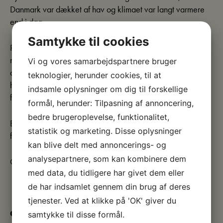
Danmark var dækket af hav og klimaet var langt varmere
end i dag.
Samtykke til cookies
På omvisningen fortæller vi om de enestående fossiler fra
moleret – fisk, fugle, insekter, planter og træer – heriblandt
Vi og vores samarbejdspartnere bruger
arter, der ikke kendes fra andre steder i verden. Undervejs
teknologier, herunder cookies, til at
hører du også om vulkanisme, klimaændringer og livet i
indsamle oplysninger om dig til forskellige
fortidens hav.
formål, herunder: Tilpasning af annoncering,
bedre brugeroplevelse, funktionalitet,
En spændende og let tilgængelig omvisning for hele
statistik og marketing. Disse oplysninger
familien – og en oplagt start på en fossiloplevelse på Fur.
kan blive delt med annoncerings- og
analysepartnere, som kan kombinere dem
Gratis efter betalt entré.
med data, du tidligere har givet dem eller
de har indsamlet gennem din brug af deres
tjenester. Ved at klikke på 'OK' giver du
Guided Tours at Fur Museum
samtykke til disse formål.