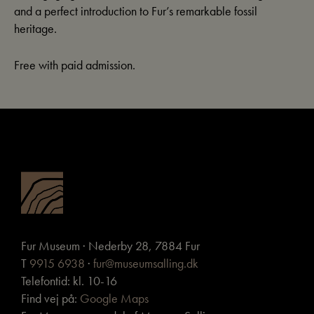
and a perfect introduction to Fur’s remarkable fossil
heritage.
Free with paid admission.
Fur Museum · Nederby 28, 7884 Fur
T
9915 6938
·
fur@museumsalling.dk
Telefontid: kl. 10-16
Find vej på:
Google Maps