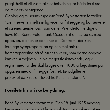
pragt, hvilket vil være af stor betydning for både forskere
og museets besøgende.
Geolog og museumsinspektør René Sylvestersen fortæller:
”Det kræver en helt særlig viden at fritlægge og konservere
et så enestående fossil som dette. Vi er derfor heldige at
have fået Konservator Frank Osbæck til at hjælpe os med
opgaven, da han er den eneste i Danmark, der kan
foretage syrepræparation og den mekaniske
frempræparering på så højt et niveau, som denne opgave
kræver. Arbejdet vil blive meget tidskrævende, og vi
regner med, at der skal bruges over 1000 arbejdstimer på
opgaven med at fritlægge fossilet. Lønudgifterne til
projektet dækkes af tilskud fra Kulturministeriet”.
Fossilets historiske betydning:
René Sylvestersen fortsætter: ”Den 18. juni 1985 modtog
Fur Museum et postkort fra en tysk turist, som skrev, at en