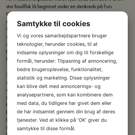
stor fossilfisk lå begravet under en stenkreds på Furs
Nordstrand. Postkortet, der var forsynet med en cirkel
omkring stedet, satte museumsinspektør Erik Fjeldsø
Samtykke til cookies
Christensen i gang med en spændende opdagelse. Samme
Vi og vores samarbejdspartnere bruger
aften fandt han en cementsten, der indeholdt fossilet af en
stor fisk. Stenen blev bjerget næste dag, men den tyske
teknologier, herunder cookies, til at
turist havde allerede taget den øverste del af fossilet med
indsamle oplysninger om dig til forskellige
hjem.”
formål, herunder: Tilpasning af annoncering,
bedre brugeroplevelse, funktionalitet,
Selvom det var fuldt lovligt, sikrede postkortet, at museet fik
statistik og marketing. Disse oplysninger
den ene halvdel af fossilet. Året efter tilbød turisten, at
kan blive delt med annoncerings- og
museet kunne låne den øverste halvdel af fossilet i fem år
analysepartnere, som kan kombinere dem
mod, at museet sørgede for præpareringen. Denne
med data, du tidligere har givet dem eller
hændelse førte til stor presseomtale og blev en katalysator
de har indsamlet gennem din brug af deres
for arbejdet med at indføre Danekræ-lovgivningen, der
beskytter naturskabte genstande. I 1992 erhvervede Fur
tjenester. Ved at klikke på 'OK' giver du
Museum den øverste del af fossilet, og den
samtykke til disse formål.
kæmpemæssige fisk vender nu tilbage til Fur, hvor den